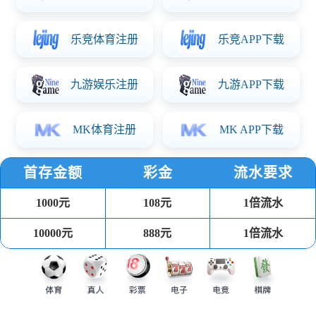
大学
近日，一则来自苏州足协的喜讯引发广泛关注：苏州
男足共有30名球员凭借体育特长与学业成绩，成功被
南京大学、苏州大学、上海体育大学等多所知名高校
录取。这一数字不仅刷新了苏州足球的历史纪录，更
成为体教融合结硕果的生动注脚。在传统观念中，体
育生往往面临“升学难”的困境，而苏州男足的这一成
绩，无疑为全国青少年体育人才培养提供了一个值得
借鉴的样本。