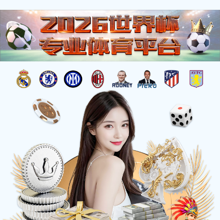
注册入口
mk国际体育
—— 比赛