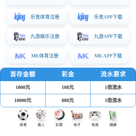
认定“赛道事故”激怒法拉利
在F1沙特阿拉伯大奖赛的激烈角逐中，刘易斯·汉密尔
顿与马克斯·维斯塔潘的轮对轮对抗再次成为焦点。两
位七届世界冠军在比赛第38圈发生碰撞，导致维斯塔
潘的赛车失控打转并损失大量时间。赛会干事在赛后
调查中认定此次事件为“赛道事故”，未对任何一方进
行处罚。这一决定迅速点燃了法拉利车队的怒火，因
为该结果直接影响了其车手卡洛斯·塞恩斯与夏尔·勒克
莱尔的积分争夺，让本就复杂的争冠格局再添变数。